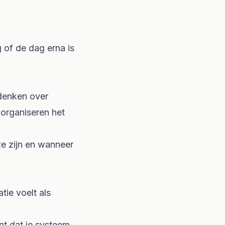
g of de dag erna is
denken over
e organiseren het
ze zijn en wanneer
ie voelt als
nt dat je systeem