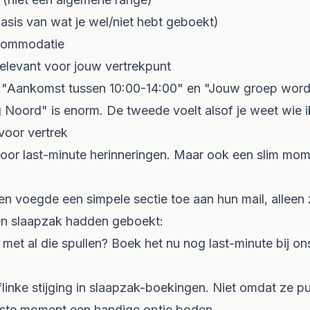
basis van wat je wel/niet hebt geboekt)
commodatie
relevant voor jouw vertrekpunt
n "Aankomst tussen 10:00-14:00" en "Jouw groep word
 Noord" is enorm. De tweede voelt alsof je weet wie i
voor vertrek
voor last-minute herinneringen. Maar ook een slim mom
en voegde een simpele sectie toe aan hun mail, alleen 
en
slaapzak hadden geboekt:
 met al die spullen? Boek het nu nog last-minute bij ons
flinke stijging in slaapzak-boekingen. Niet omdat ze 
iste moment een handige optie boden.