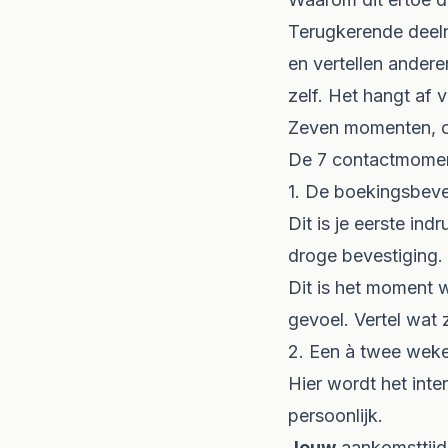
Terugkerende deelne
en vertellen andere
zelf. Het hangt af 
Zeven momenten, om
De 7 contactmome
1. De boekingsbeve
Dit is je eerste in
droge bevestiging.
Dit is het moment w
gevoel. Vertel wat 
2. Een à twee wek
Hier wordt het inte
persoonlijk
.
Jouw
aankomsttijd