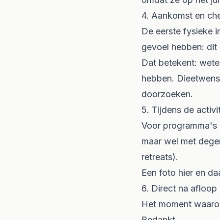
4. Aankomst en ch
De eerste fysieke i
gevoel hebben: dit 
Dat betekent: weten
hebben. Dieetwense
doorzoeken.
5. Tijdens de activit
Voor programma's m
maar wel met degen
retreats).
Een foto hier en da
6. Direct na afloop
Het moment waarop 
Bedankt