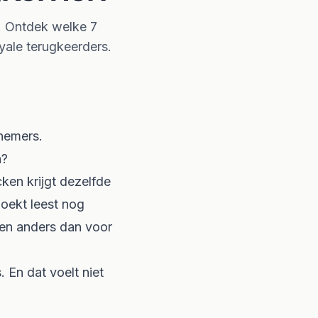
. Ontdek welke 7
ale terugkeerders.
lnemers.
h?
ken krijgt dezelfde
boekt leest nog
ven anders dan voor
 En dat voelt niet