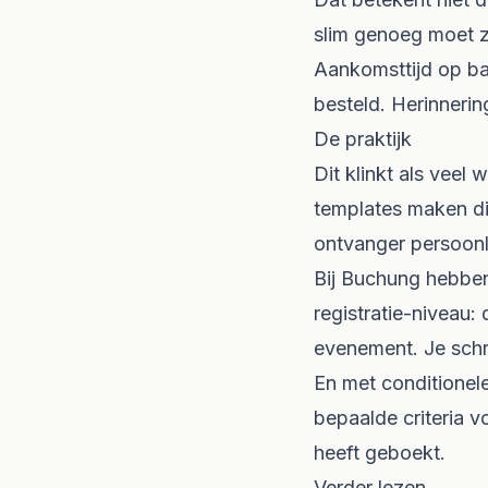
slim genoeg moet zi
Aankomsttijd op ba
besteld. Herinnerin
De praktijk
Dit klinkt als veel
templates maken die
ontvanger persoonli
Bij Buchung hebben
registratie-niveau:
evenement. Je schrij
En met conditionele
bepaalde criteria v
heeft geboekt.
Verder lezen