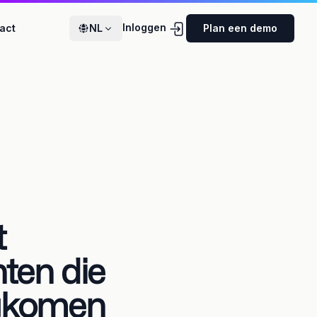
Inloggen
act
NL
Plan een demo
t
ten die
ugkomen