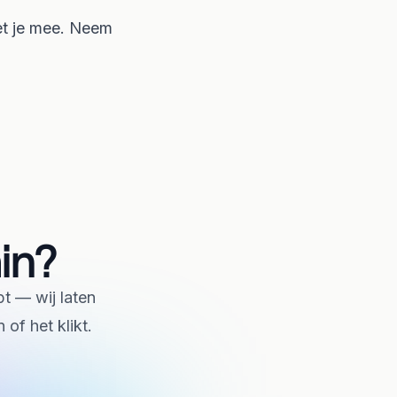
t je mee.
Neem
in?
pt — wij laten
of het klikt.