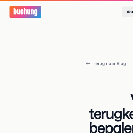
Vo
Terug naar Blog
terugk
bepale