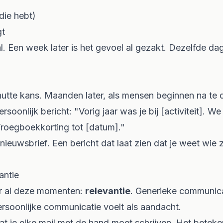
 die hebt)
gt
al. Een week later is het gevoel al gezakt. Dezelfde da
tte kans. Maanden later, als mensen beginnen na te 
rsoonlijk bericht: "Vorig jaar was je bij [activiteit]. W
roegboekkorting tot [datum]."
nieuwsbrief. Een bericht dat laat zien dat je weet wie 
antie
r al deze momenten:
relevantie
. Generieke communicat
rsoonlijke communicatie voelt als aandacht.
at je elke mail met de hand moet schrijven. Het beteke