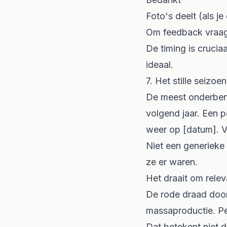
Foto's deelt (als je
Om feedback vraa
De timing is crucia
ideaal.
7. Het stille seizoen
De meest onderbenu
volgend jaar. Een pe
weer op [datum]. V
Niet een generieke 
ze er waren.
Het draait om relev
De rode draad doo
massaproductie. Pe
Dat betekent niet d