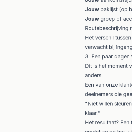
Jouw
paklijst (op 
Jouw
groep of ac
Routebeschrijving 
Het verschil tusse
verwacht bij ingang
3. Een paar dagen 
Dit is het moment 
anders.
Een van onze klant
deelnemers die
ge
"Niet willen sleuren
klaar."
Het resultaat? Een 
omdat ze op het ju