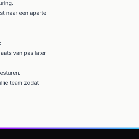
ring.
rst naar een aparte
:
plaats van pas later
esturen.
jullie team zodat