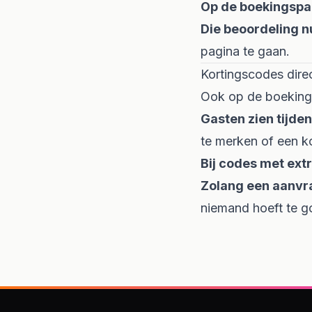
Op de boekingspag
Die beoordeling n
pagina te gaan.
Kortingscodes dire
Ook op de boekingsw
Gasten zien tijde
te merken of een ko
Bij codes met ext
Zolang een aanvra
niemand hoeft te go
Footer