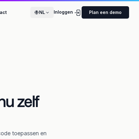
Inloggen
act
NL
Plan een demo
u zelf
 code toepassen en