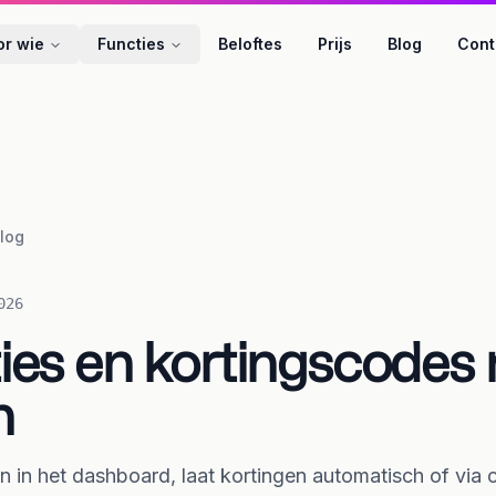
or wie
Functies
Beloftes
Prijs
Blog
Cont
log
026
es en kortingscodes n
n
 in het dashboard, laat kortingen automatisch of via