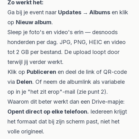
Zo werkt het:
Ga bij je event naar
Updates → Albums
en klik
op
Nieuw album
.
Sleep je foto's en video's erin — desnoods
honderden per dag. JPG, PNG, HEIC en video
tot 2 GB per bestand. De upload loopt door
terwijl jij verder werkt.
Klik op
Publiceren
en deel de link of QR-code
via
Delen
. Of neem de albumlink als variabele
op in je "het zit erop"-mail (zie punt 2).
Waarom dit beter werkt dan een Drive-mapje:
Opent direct op elke telefoon.
Iedereen krijgt
het formaat dat bij zijn scherm past, niet het
volle origineel.