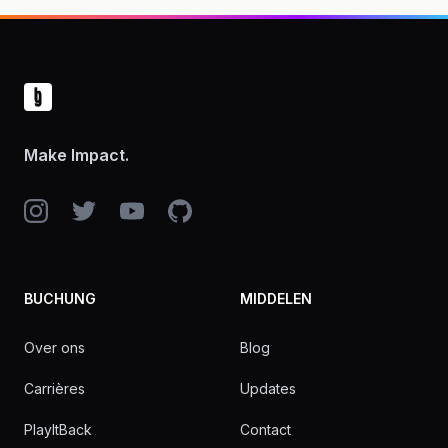
Footer
Make Impact.
Instagram
Twitter
YouTube
GitHub
BUCHUNG
MIDDELEN
Over ons
Blog
Carrières
Updates
PlayItBack
Contact